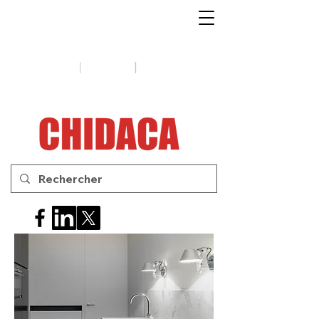
1-888-654-7788
|
|
Soutien
Conseils
Contactez-
nous