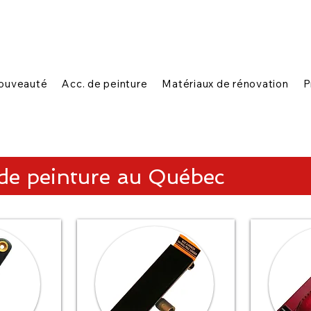
|
|
n ligne
1-888-654-7788
Contactez-nous
ouveauté
Acc. de peinture
Matériaux de rénovation
P
 de peinture au Québec