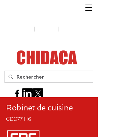
1-888-654-7788
|
|
Soutien
Conseils
Contactez-
nous
Robinet de cuisine
CDC77116