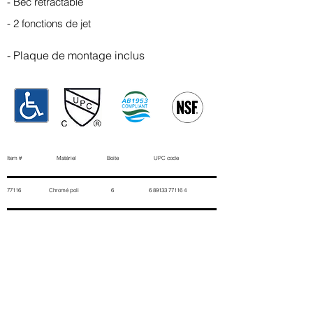
- Bec rétractable
- 2 fonctions de jet
- Plaque de montage inclus
Item # Matériel Boite UPC code
77116 Chromé poli 6
6 89133 77116 4
Contactez-nous
Prénom