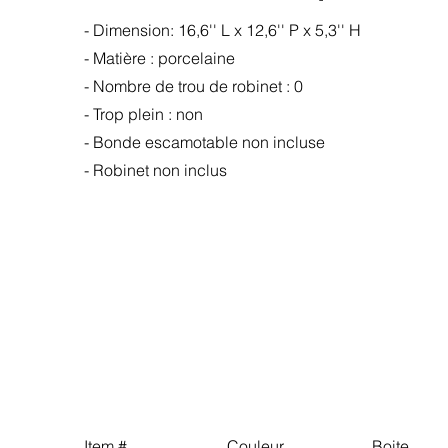
- Dimension: 16,6'' L x 12,6'' P x 5,3'' H
- Matière : porcelaine
-
Nombre de trou de robinet : 0
- Trop plein : non
- Bonde escamotable non incluse
- Robinet non inclus
Item # Couleur Boite