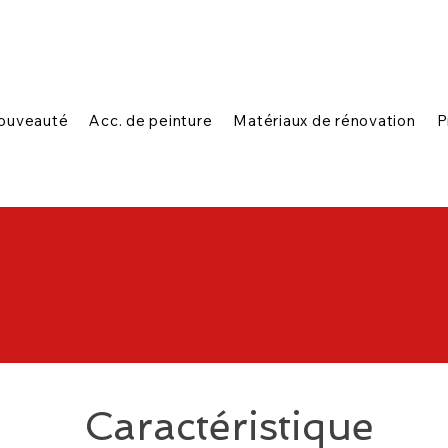
|
|
n ligne
1-888-654-7788
Contactez-nous
ouveauté
Acc. de peinture
Matériaux de rénovation
P
Caractéristique