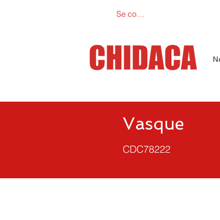
Se connecter
Catalogue e
N
Vasque
CDC78222