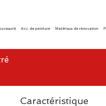
|
|
n ligne
1-888-654-7788
Contactez-nous
ouveauté
Acc. de peinture
Matériaux de rénovation
P
tré
Caractéristique