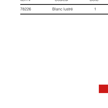
78226 Blanc lustré 1 6 8
Contactez-nous
Message
Nom
Téléphone