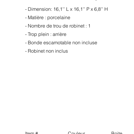
- Dimension: 16,1'' L x 16,1'' P x 6,8'' H
- Matière : porcelaine
-
Nombre de trou de robinet : 1
- Trop plein : arrière
- Bonde escamotable non incluse
- Robinet non inclus
Item # Couleur Boite