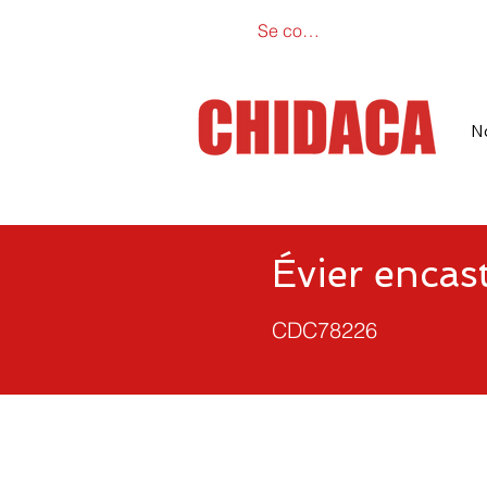
Se connecter
Catalogue e
N
Évier encas
CDC78226