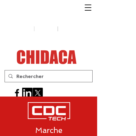
1-888-654-7788
|
|
Soutien
Conseils
Contactez-
nous
Marche