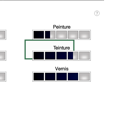
À base d'eau
Peinture
Teinture
Vernis