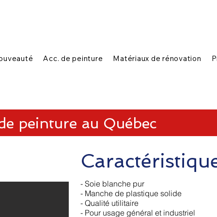
|
|
n ligne
1-888-654-7788
Contactez-nous
ouveauté
Acc. de peinture
Matériaux de rénovation
P
 de peinture au Québec
Caractéristiqu
- Soie blanche pur
- Manche de plastique solide
- Qualité utilitaire
- Pour usage général et industriel