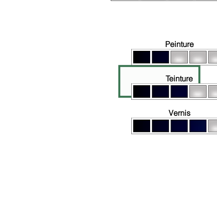
À base d'huile
Peinture
Teinture
Vernis