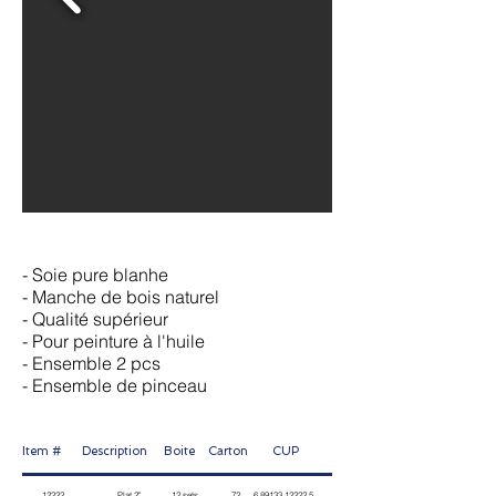
- Soie pure blanhe
- Manche de bois naturel
- Qualité supérieur
- Pour peinture à l'huile
- Ensemble 2 pcs
- Ensemble de pinceau
Item # Description Boite Carton
CUP
12222 Plat 2" 12 sets 72
6 89133 12222 5