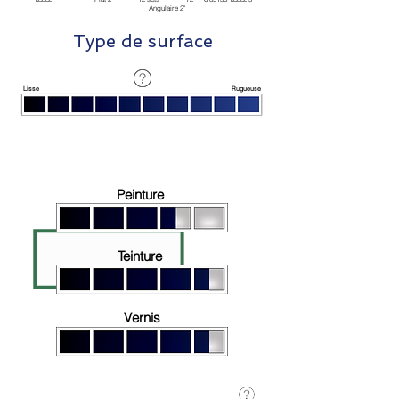
Angulaire 2"
Type de surface
Lisse
Rugueuse
À base d'huile
Peinture
Teinture
Vernis
À base d'eau