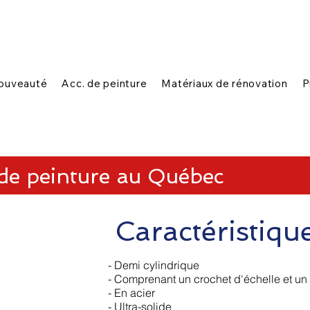
|
|
n ligne
1-888-654-7788
Contactez-nous
ouveauté
Acc. de peinture
Matériaux de rénovation
P
 de peinture au Québec
Caractéristiqu
- Demi cylindrique
- Comprenant un crochet d'échelle et un
- En acier
- Ultra-solide