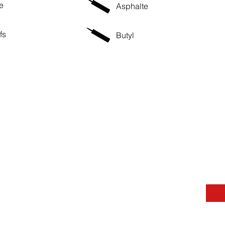
e
Asphalte
fs
Butyl
Contactez-nous
Message
Nom
Téléphone