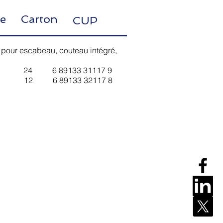
te Carton
CUP
t pour escabeau, couteau intégré,
4 6 89133 31117 9
12 6 89133 32117 8