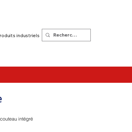
|
Soutien
Conseils
roduits industriels
e
 couteau intégré