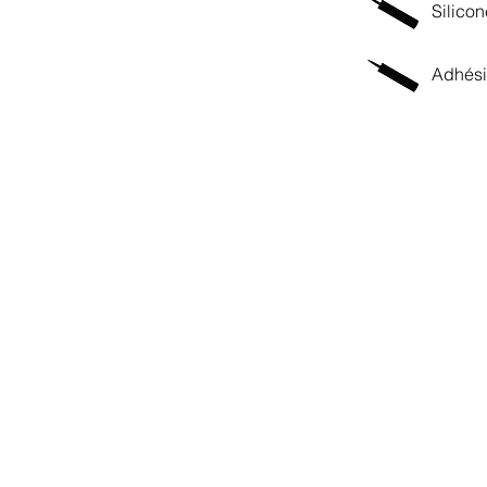
Silicon
Adhési
Prénom
Courriel