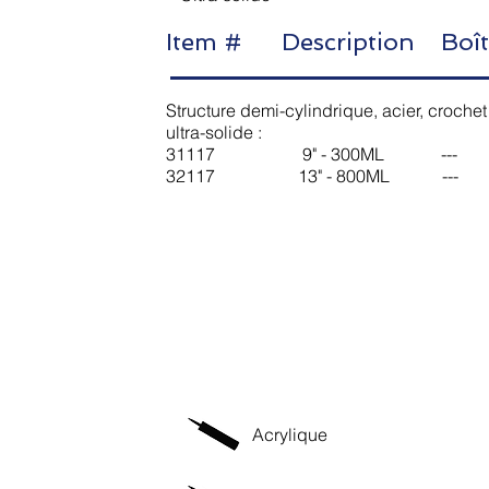
Item # Description Boî
Structure demi-cylindrique, acier, croche
ultra-solide :
31117 9" - 300ML --- 2
32117 13" - 800ML --- 
Acrylique