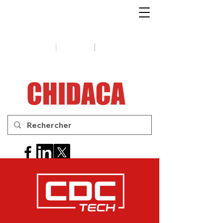
1-888-654-7788
|
|
Soutien
Conseils
Contactez-
nous