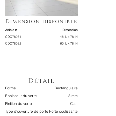
Dimension disponible
Article #
Dimension
CDC78081
48''L x 78''H
CDC78082
60''L x 78''H
Détail
Forme
Rectangulaire
Épaisseur du verre
8 mm
Finition du verre
Clair
Type d'ouverture de porte
Porte coulissante