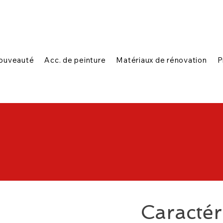
|
|
n ligne
1-888-654-7788
Contactez-nous
ouveauté
Acc. de peinture
Matériaux de rénovation
P
Caractér
'' P x 26.2'' H