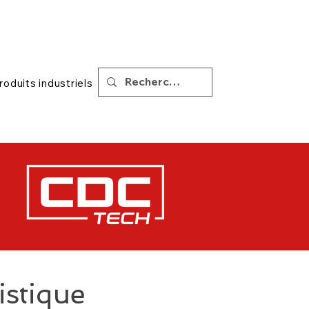
|
Soutien
Conseils
roduits industriels
istique