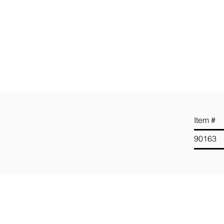
It
90163