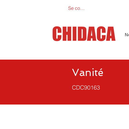
Se connecter
Catalogue e
N
Vanité
CDC90163
39.4'' L x 18.1