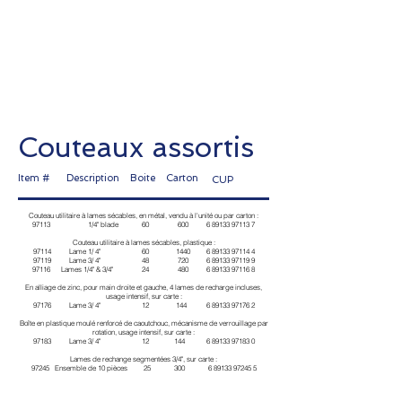
Couteaux assortis
Item # Description Boite Carton
CUP
Couteau utilitaire à lames sécables, en métal, vendu à l'unité ou par carton :
97113 1/4" blade 60 600
6 89133 97113 7
Couteau utilitaire à lames sécables, plastique :
97114 Lame 1/ 4" 60 1440
6 89133 97114 4
97119 Lame 3/ 4" 48 720
6 89133 97119 9
97116 Lames 1/4" & 3/4" 24 480
6 89133 97116 8
En alliage de zinc, pour main droite et gauche, 4 lames de recharge incluses,
usage intensif, sur carte :
97176 Lame 3/ 4" 12 144
6 89133 97176 2
Boîte en plastique moulé renforcé de caoutchouc, mécanisme de verrouillage par
rotation, usage intensif, sur carte :
97183 Lame 3/ 4" 12 144
6 89133 97183 0
Lames de rechange segmentées 3/4", sur carte :
97245 Ensemble de 10 pièces 25 300
6 89133 97245 5