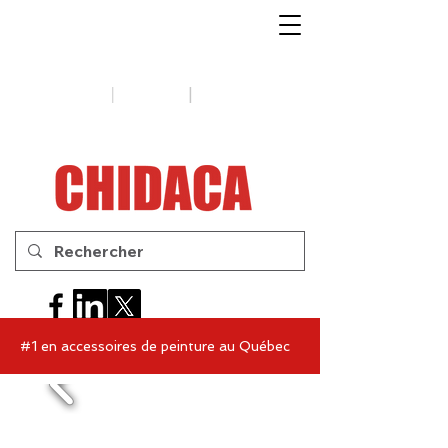
1-888-654-7788
|
|
Soutien
Conseils
Contactez-
nous
#1 en accessoires de peinture au Québec