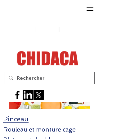
1-888-654-7788
|
|
Soutien
Conseils
Contactez-
nous
Pinceau
Rouleau et monture cage