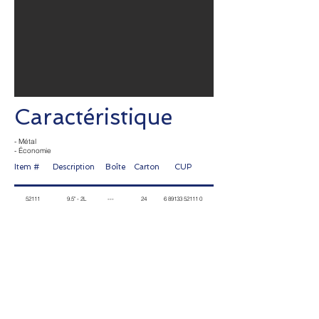
Caractéristique
- Métal
- Économie
Item # Description Boîte Carton
CUP
52111 9.5" - 2L --- 24
6 89133 52111 0
Contactez-nous
Prénom