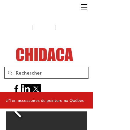
1-888-654-7788
|
|
Soutien
Conseils
Contactez-
nous
#1 en accessoires de peinture au Québec