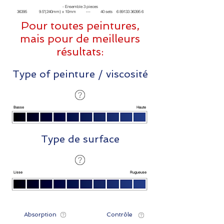
- Ensemble 3 pieces
36395 9.5"(240mm) x 10mm --- 40 sets 6 89133 36395 6
Pour toutes peintures,
mais pour de meilleurs
résultats:
Type of peinture / viscosité
Basse
Haute
Type de surface
Lisse
Rugueuse
Absorption
Contrôle