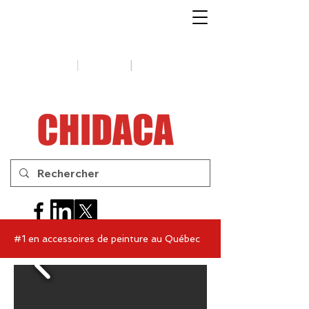
1-888-654-7788
|
|
Soutien
Conseils
Contactez-
nous
#1 en accessoires de peinture au Québec