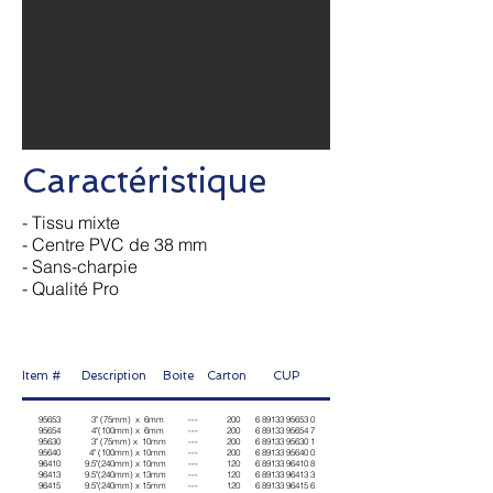
Caractéristique
- Tissu mixte
- Centre PVC de 38 mm
- Sans-charpie
- Qualité Pro
Item # Description Boite Carton
CUP
95653 3" (75mm) x 6mm --- 200 6 89133 95653 0
95654 4"(100mm) x 6mm --- 200 6 89133 95654 7
95630 3" (75mm) x 10mm --- 200 6 89133 95630 1
95640 4" (100mm) x 10mm --- 200
6 89133 95640 0
96410 9.5"(240mm) x 10mm --- 120 6 89133 96410 8
96413 9.5"(240mm) x 13mm --- 120 6 89133 96413 3
96415 9.5"(240mm) x 15mm --- 120 6 89133 96415 6